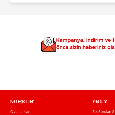
Kampanya, indirim ve f
önce sizin haberiniz ols
Kategoriler
Yardım
Oyuncaklar
Sık Sorulan S