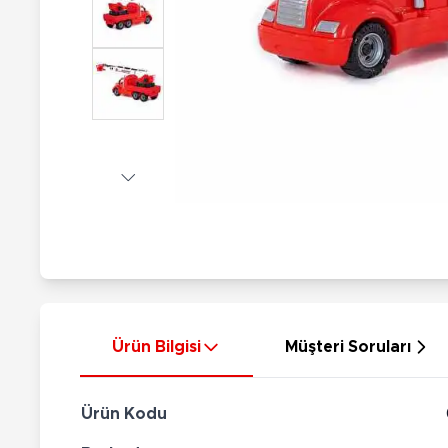
Nerf
Hayvan Figürler
Silahlar
Çeşitli Figürler
Silah Setleri
Koleksiyon Figürler
Kılıç Setleri
Elektronik Ürünler
Ok Setleri
Çeşitli Elektronik Ürünler
Ürün Bilgisi
Müşteri Soruları
Ürün Kodu