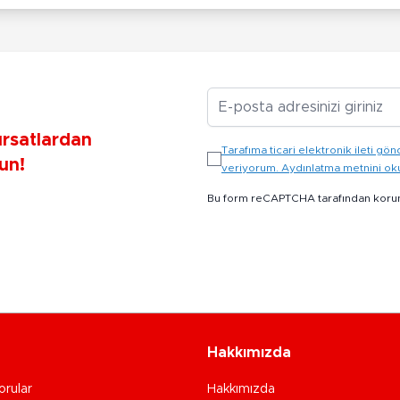
E-posta Adresiniz
ırsatlardan
Tarafıma ticari elektronik ileti 
un!
veriyorum. Aydınlatma metnini o
Bu form reCAPTCHA tarafından koru
Hakkımızda
orular
Hakkımızda