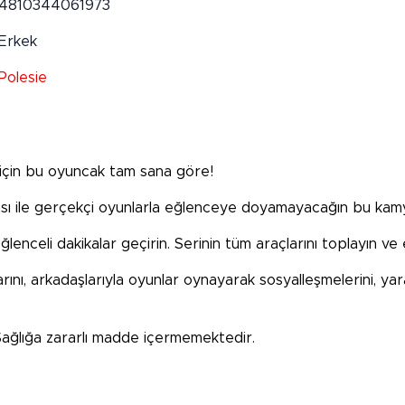
4810344061973
Erkek
Polesie
 için bu oyuncak tam sana göre!
kasası ile gerçekçi oyunlarla eğlenceye doyamayacağın bu kamy
eğlenceli dakikalar geçirin. Serinin tüm araçlarını toplayın v
arını, arkadaşlarıyla oyunlar oynayarak sosyalleşmelerini, yara
. Sağlığa zararlı madde içermemektedir.