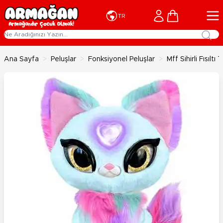
İçeriğe geç
Cart
TR
Ana Sayfa
>
Peluşlar
>
Fonksiyonel Peluşlar
>
Mff Sihirli Fısılt