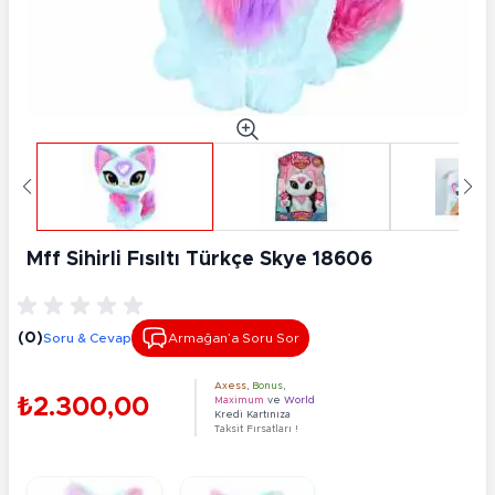
Mff Sihirli Fısıltı Türkçe Skye 18606
(0)
Soru & Cevap
Armağan’a Soru Sor
Axess
,
Bonus
,
₺2.300,00
Maximum
ve
World
Kredi Kartınıza
Taksit Fırsatları !