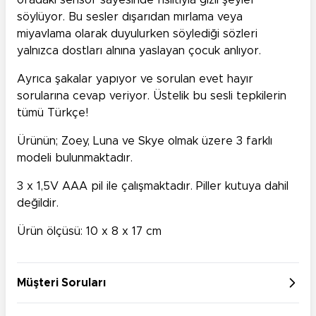
oradaki sensör sayesinde fısıltıyla gizli şeyler
söylüyor. Bu sesler dışarıdan mırlama veya
miyavlama olarak duyulurken söylediği sözleri
yalnızca dostları alnına yaslayan çocuk anlıyor.
Ayrıca şakalar yapıyor ve sorulan evet hayır
sorularına cevap veriyor. Üstelik bu sesli tepkilerin
tümü Türkçe!
Ürünün; Zoey, Luna ve Skye olmak üzere 3 farklı
modeli bulunmaktadır.
3 x 1,5V AAA pil ile çalışmaktadır. Piller kutuya dahil
değildir.
Ürün ölçüsü: 10 x 8 x 17 cm
Müşteri Soruları