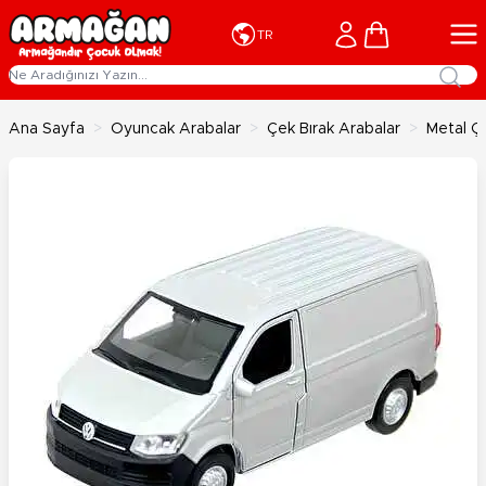
İçeriğe geç
Cart
TR
Ana Sayfa
>
Oyuncak Arabalar
>
Çek Bırak Arabalar
>
Metal Ç