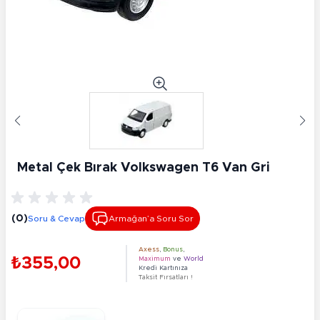
Metal Çek Bırak Volkswagen T6 Van Gri
(0)
Soru & Cevap
Armağan’a Soru Sor
Axess
,
Bonus
,
₺355,00
Maximum
ve
World
Kredi Kartınıza
Taksit Fırsatları !