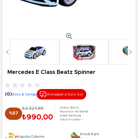
Mercedes E Class Beatz Spi̇nner
(0)
Soru & Cevap
Armağan’a Soru Sor
₺2.324,99
Axess
,
Bonus
,
Maximum
ve
World
%57
₺990,00
Kredi Kartınıza
Taksit Fırsatları !
Kredi Kartı
Kapıda Ödeme