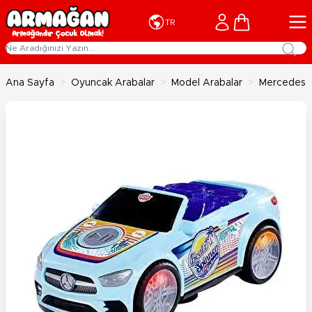
İçeriğe geç
Cart
TR
Ana Sayfa
>
Oyuncak Arabalar
>
Model Arabalar
>
Mercedes E