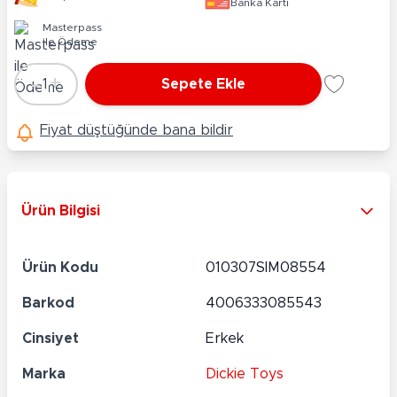
Banka Kartı
Masterpass
ile Ödeme
-
+
1
Sepete Ekle
Adet
Fiyat düştüğünde bana bildir
Ürün Bilgisi
Ürün Kodu
010307SIM08554
Barkod
4006333085543
Cinsiyet
Erkek
Marka
Dickie Toys