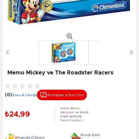
Memo Mickey ve The Roadster Racers
(0)
Soru & Cevap
Armağan’a Soru Sor
Axess
,
Bonus
,
₺24,99
Maximum
ve
World
Kredi Kartınıza
Taksit Fırsatları !
Kredi Kartı
Kapıda Ödeme