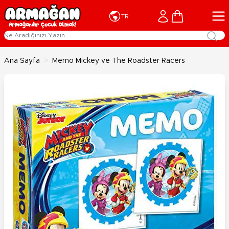
İçeriğe geç
Cart
TR
Ana Sayfa
>
Memo Mickey ve The Roadster Racers