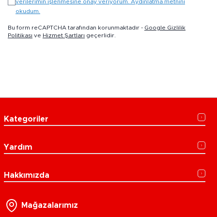
verilerimin işlenmesine onay veriyorum. Aydınlatma metnini
okudum.
Bu form reCAPTCHA tarafından korunmaktadır -
Google Gizlilik
Politikası
ve
Hizmet Şartları
geçerlidir.
Kategoriler
Yardım
Hakkımızda
Mağazalarımız