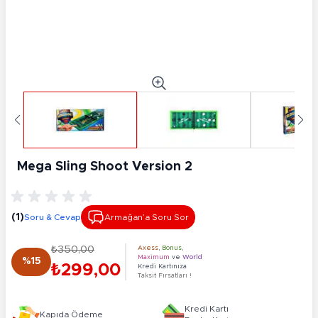
Mega Sling Shoot Version 2
(1)
Soru & Cevap
Armağan’a Soru Sor
₺350,00
Axess
,
Bonus
,
Maximum
ve
World
%15
₺299,00
Kredi Kartınıza
Taksit Fırsatları !
Kredi Kartı
Kapıda Ödeme