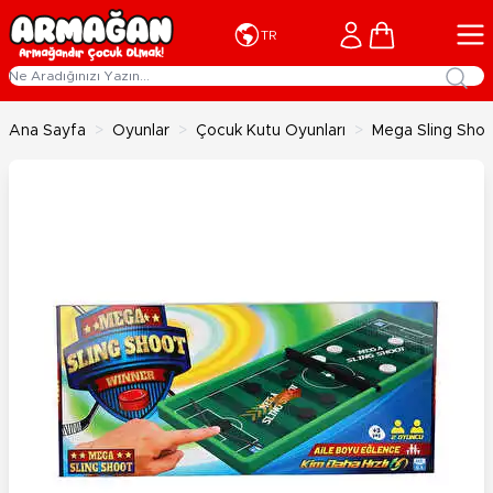
İçeriğe geç
Cart
TR
Ana Sayfa
>
Oyunlar
>
Çocuk Kutu Oyunları
>
Mega Sling Shoo