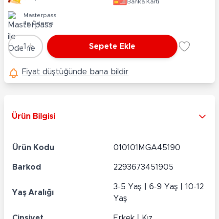
Banka Kartı
Masterpass
ile Ödeme
-
+
1
Sepete Ekle
Adet
Fiyat düştüğünde bana bildir
Ürün Bilgisi
Ürün Kodu
010101MGA45190
Barkod
2293673451905
3-5 Yaş | 6-9 Yaş | 10-12
Yaş Aralığı
Yaş
Cinsiyet
Erkek | Kız