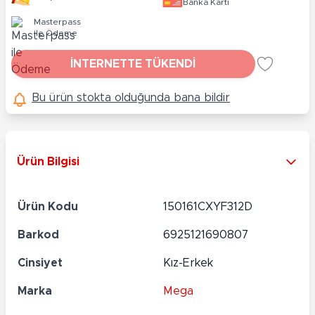
Banka Kartı
Masterpass
ile Ödeme
İNTERNETTE TÜKENDİ
Bu ürün stokta olduğunda bana bildir
Ürün Bilgisi
Ürün Kodu
150161CXYF312D
Barkod
6925121690807
Cinsiyet
Kız-Erkek
Marka
Mega