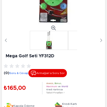
Mega Golf Seti YF312D
(0)
Soru & Cevap
Armağan’a Soru Sor
Axess
,
Bonus
,
₺165,00
Maximum
ve
World
Kredi Kartınıza
Taksit Fırsatları !
Kredi Kartı
Kapıda Ödeme