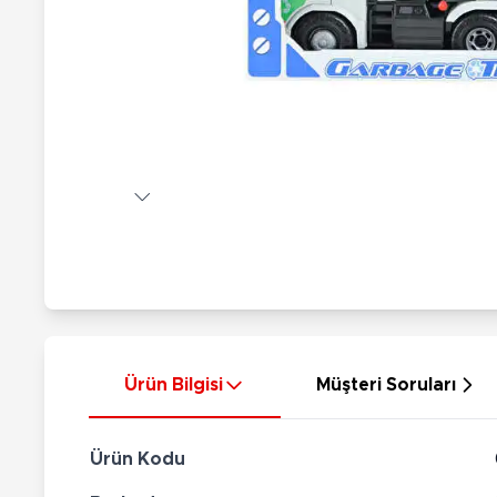
Nerf
Hayvan Figürler
Silahlar
Çeşitli Figürler
Silah Setleri
Koleksiyon Figürler
Kılıç Setleri
Elektronik Ürünler
Ok Setleri
Çeşitli Elektronik Ürünler
Ürün Bilgisi
Müşteri Soruları
Ürün Kodu