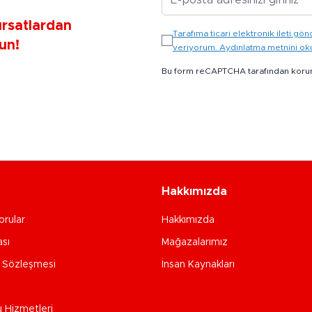
ırsatlardan
Tarafıma ticari elektronik ileti 
un!
veriyorum. Aydınlatma metnini o
Bu form reCAPTCHA tarafından koru
Hakkımızda
orular
Hakkımızda
ası
Mağazalarımız
e Sözleşmesi
İnsan Kaynakları
u Hizmetleri