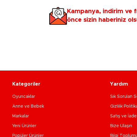
Kampanya, indirim ve f
önce sizin haberiniz ols
Kategoriler
Yardım
Oyuncaklar
Sık Sorulan S
Anne ve Bebek
Gizlilik Politik
Markalar
Satış ve İad
Yeni Ürünler
Bize Ulaşın
Popüler Ürünler
Bilgi Toplum