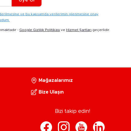
gönderilmesine ve bu kapsamda verilerimin işlenmesine onay
kudum.
nmaktadır -
Google Gizlilik Politikası
ve
Hizmet Şartları
geçerlidir.
Mağazalarımız
Bize Ulaşın
Bizi takip edin!