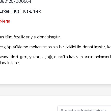
8801267000664
Erkek | Kız | Kız-Erkek
Mega
n tüm özellikleriyle donatılmıştır.
ve çöp yükleme mekanizmasının bir taklidi ile donatılmıştır, ka
sına, ileri, geri, yukarı, aşağı, etrafta kavramlarının anlam
lanak tanır.
E-posta Adresiniz