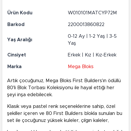
Ürün Kodu
W010101MATCYP72M
Barkod
2200013860822
0-12 Ay | 1-2 Yaş | 3-5
Yaş Aralığı
Yaş
Cinsiyet
Erkek | Kız | Kız-Erkek
Marka
Mega Bloks
Artık çocuğunuz, Mega Bloks First Builders'ın ödüllü
80'li Blok Torbası Koleksiyonu ile hayal ettiği her
şeyi inşa edebilecek.
Klasik veya pastel renk seçeneklerine sahip, özel
şekiller içeren ve 80 First Builders blokla sunulan bu
set ile çocuğunuz yüksek kuleler, çılgın kaleler,