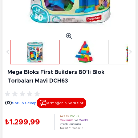
Mega Bloks First Builders 80'li Blok
Torbaları Mavi DCH63
(0)
Soru & Cevap
Armağan’a Soru Sor
Axess
,
Bonus
,
₺1.299,99
Maximum
ve
World
Kredi Kartınıza
Taksit Fırsatları !