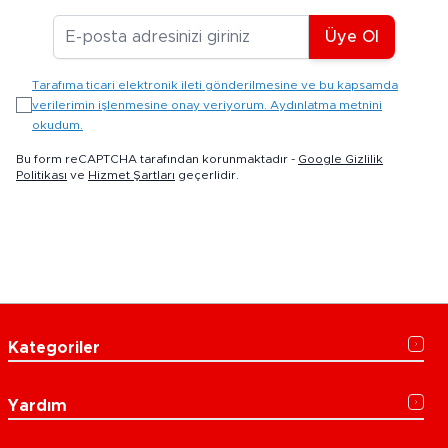
E-posta Adresiniz
Üye Ol
Tarafıma ticari elektronik ileti gönderilmesine ve bu kapsamda
verilerimin işlenmesine onay veriyorum. Aydınlatma metnini
okudum.
Bu form reCAPTCHA tarafından korunmaktadır -
Google Gizlilik
Politikası
ve
Hizmet Şartları
geçerlidir.
Kategoriler
Yardım