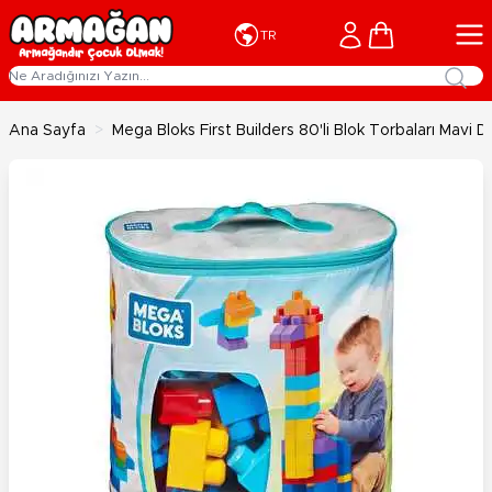
İçeriğe geç
Cart
TR
Ana Sayfa
>
Mega Bloks First Builders 80'li Blok Torbaları Mavi 