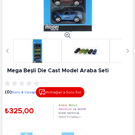
Mega Beşli Die Cast Model Araba Seti
(0)
Soru & Cevap
Armağan’a Soru Sor
Axess
,
Bonus
,
₺325,00
Maximum
ve
World
Kredi Kartınıza
Taksit Fırsatları !