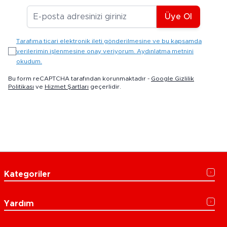
E-posta Adresiniz
Üye Ol
Tarafıma ticari elektronik ileti gönderilmesine ve bu kapsamda
verilerimin işlenmesine onay veriyorum. Aydınlatma metnini
okudum.
Bu form reCAPTCHA tarafından korunmaktadır -
Google Gizlilik
Politikası
ve
Hizmet Şartları
geçerlidir.
Kategoriler
Yardım