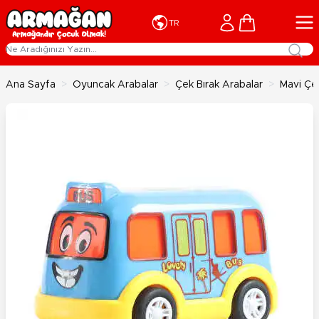
İçeriğe geç
Cart
TR
Ana Sayfa
>
Oyuncak Arabalar
>
Çek Bırak Arabalar
>
Mavi Çe