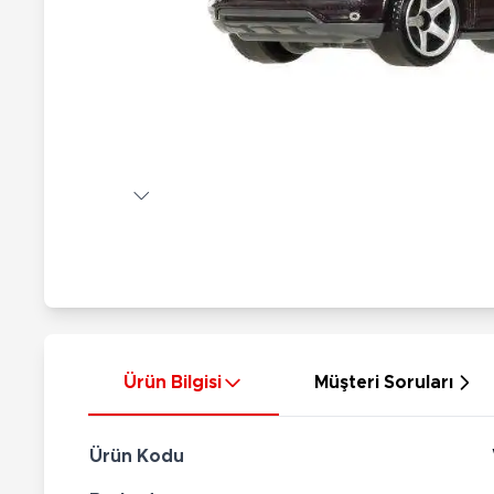
Nerf
Hayvan Figürler
Silahlar
Çeşitli Figürler
Silah Setleri
Koleksiyon Figürler
Kılıç Setleri
Elektronik Ürünler
Ok Setleri
Çeşitli Elektronik Ürünler
Ürün Bilgisi
Müşteri Soruları
Ürün Kodu