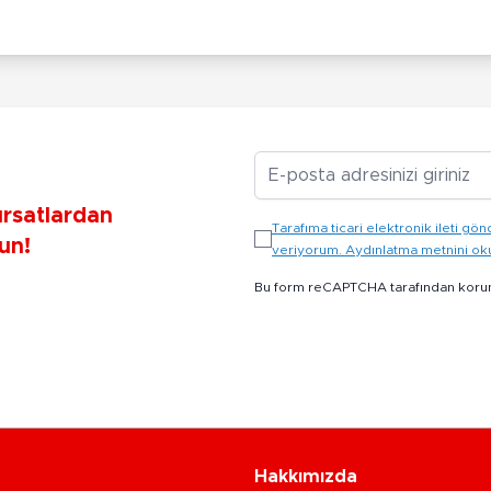
E-posta Adresiniz
ırsatlardan
Tarafıma ticari elektronik ileti 
un!
veriyorum. Aydınlatma metnini o
Bu form reCAPTCHA tarafından koru
Hakkımızda