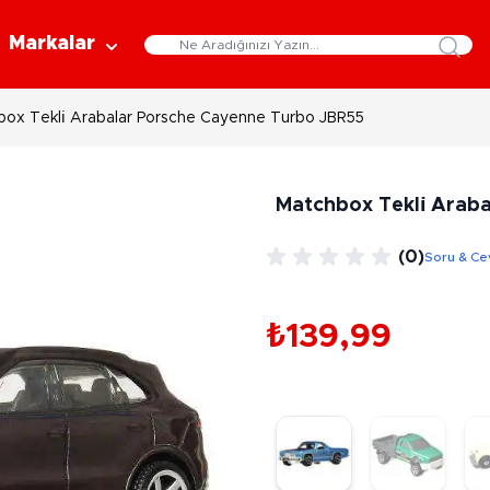
Markalar
ox Tekli̇ Arabalar Porsche Cayenne Turbo JBR55
Eğitici Oyuncaklar
Bebekler
Y
Bilim Setleri
Moda Bebekler
L
Matchbox Tekli̇ Arab
Gelişim Oyuncakları
Et Bebekler
Au
Oyun Hamurları
Bez Bebekler
M
(0)
Soru & Ce
Fonksiyonlu Bebekler
Çe
Müzik Aletleri
Bebek Evleri
P
3-5 Yaş
6-9 Yaş
₺139,99
Oyuncak Bebek Aksesuarları
Oyunlar
Oyuncak Bebek Setleri
K
Pa
Arkadaş - Aile Kutu Oyunları
Kozmetik ve Aksesuar
Yı
Çocuk Kutu Oyunları
Kozmetik ve Güzellik Setleri
Eğitici Oyunlar
A
Aksesuar