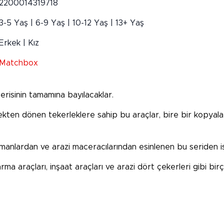
2200014319718
3-5 Yaş | 6-9 Yaş | 10-12 Yaş | 13+ Yaş
Erkek | Kız
Matchbox
risinin tamamına bayılacaklar.
çekten dönen tekerleklere sahip bu araçlar, bire bir kopyal
amanlardan ve arazi maceracılarından esinlenen bu seriden is
 araçları, inşaat araçları ve arazi dört çekerleri gibi birço