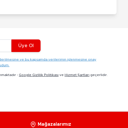
Üye Ol
gönderilmesine ve bu kapsamda verilerimin işlenmesine onay
kudum.
nmaktadır -
Google Gizlilik Politikası
ve
Hizmet Şartları
geçerlidir.
Mağazalarımız