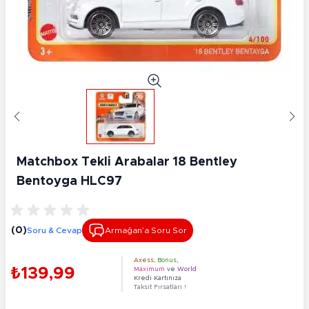
Matchbox Tekli Arabalar 18 Bentley
Bentoyga HLC97
(0)
Soru & Cevap
Armağan’a Soru Sor
Axess
,
Bonus
,
₺139,99
Maximum
ve
World
Kredi Kartınıza
Taksit Fırsatları !