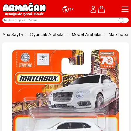
İçeriğe geç
Cart
TR
Ana Sayfa
>
Oyuncak Arabalar
>
Model Arabalar
>
Matchbox T