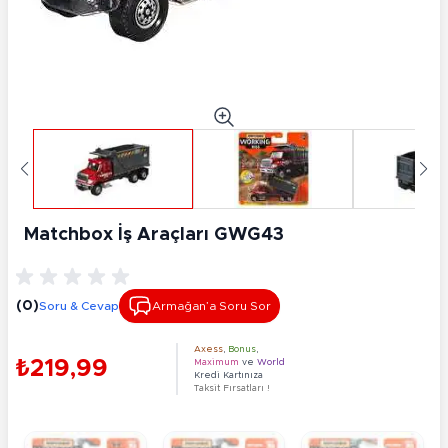
Matchbox İş Araçları GWG43
(0)
Soru & Cevap
Armağan’a Soru Sor
Axess
,
Bonus
,
₺219,99
Maximum
ve
World
Kredi Kartınıza
Taksit Fırsatları !