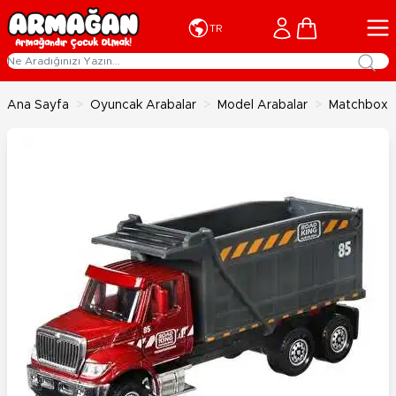
İçeriğe geç
Cart
TR
Ana Sayfa
>
Oyuncak Arabalar
>
Model Arabalar
>
Matchbox İ