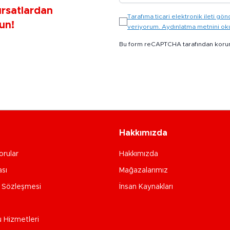
ırsatlardan
Tarafıma ticari elektronik ileti 
un!
veriyorum. Aydınlatma metnini o
Bu form reCAPTCHA tarafından koru
Hakkımızda
orular
Hakkımızda
ası
Mağazalarımız
e Sözleşmesi
İnsan Kaynakları
u Hizmetleri