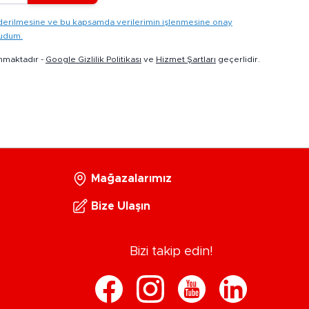
gönderilmesine ve bu kapsamda verilerimin işlenmesine onay
kudum.
nmaktadır -
Google Gizlilik Politikası
ve
Hizmet Şartları
geçerlidir.
Mağazalarımız
Bize Ulaşın
Bizi takip edin!