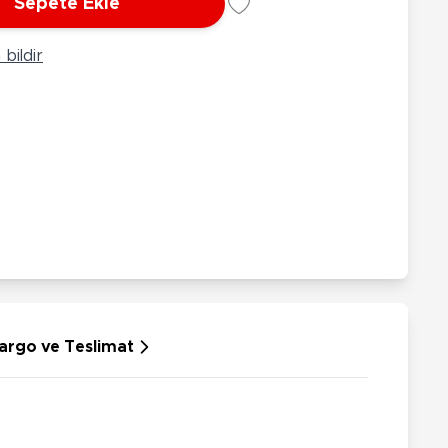
Sepete Ekle
rünleri
Çeşitli Peluşlar
ülü Araçlar
bildir
aykay - Paten - Scooter
sikletler
oruyucu Ekipmanlar
niz - Havuz Ürünleri
ahçe Oyuncakları
or Ürünleri
dallı Araçlar
n Git Araçlar
allanan Oyuncaklar
u Tabancaları
argo ve Teslimat