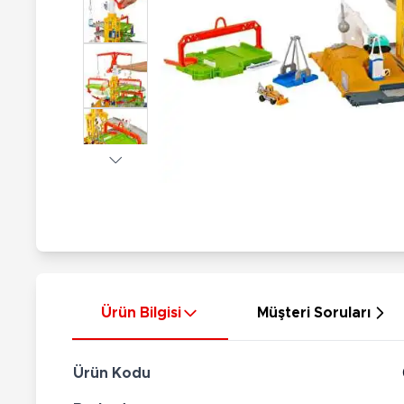
Nerf
Hayvan Figürler
Silahlar
Çeşitli Figürler
Silah Setleri
Koleksiyon Figürler
Kılıç Setleri
Elektronik Ürünler
Ok Setleri
Çeşitli Elektronik Ürünler
Ürün Bilgisi
Müşteri Soruları
Ürün Kodu