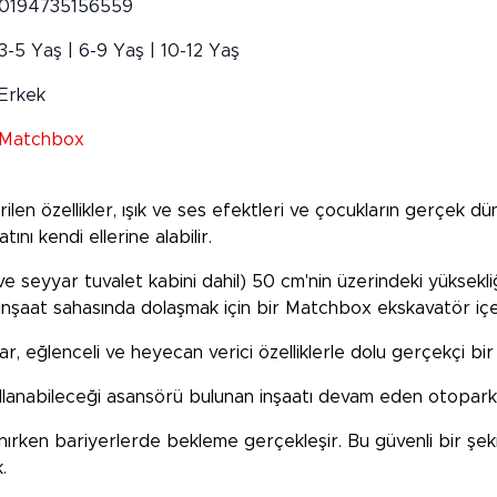
0194735156559
3-5 Yaş | 6-9 Yaş | 10-12 Yaş
Erkek
Matchbox
ilen özellikler, ışık ve ses efektleri ve çocukların gerçek dü
ını kendi ellerine alabilir.
 seyyar tuvalet kabini dahil) 50 cm'nin üzerindeki yüksekli
rıca inşaat sahasında dolaşmak için bir Matchbox ekskavatör içer
, eğlenceli ve heyecan verici özelliklerle dolu gerçekçi bir 
 kullanabileceği asansörü bulunan inşaatı devam eden otopar
lanırken bariyerlerde bekleme gerçekleşir. Bu güvenli bir şe
.