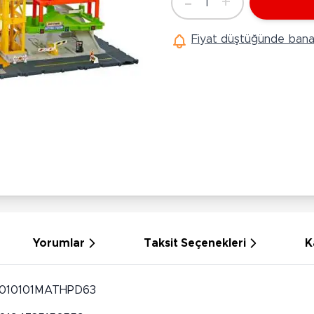
-
+
1
Ü
Adet
Hobi Oyuncakları
Anne Bebek Oyuncakları
Ak
Fiyat düştüğünde bana 
Maketler
K
Aktivite Masaları
Sihirbazlık Setleri
Bi
Oyun Halısı
Puzzlelar
K
Dönence ve Projektörler
Çeşitli Eğlence Oyuncakları
De
Dişlik ve Çıngıraklar
El İşi Setleri
B
Beslenme Gereçleri
Slime
Sp
Yürüme Arkadaşı
Pe
Bebek Oyuncakları
Bi
Bebek Araç Gereçleri
S
Banyo Oyuncakları
S
Yorumlar
Taksit Seçenekleri
K
010101MATHPD63