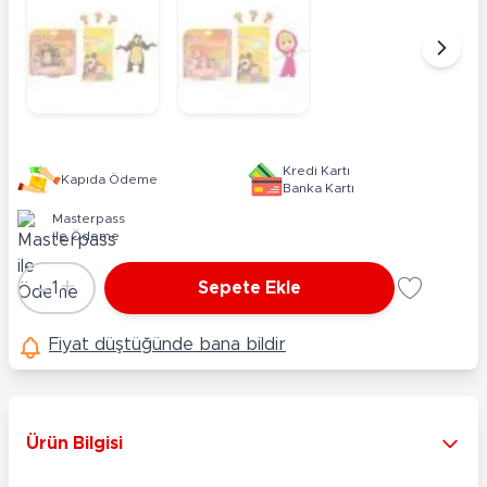
Kredi Kartı
Kapıda Ödeme
Banka Kartı
Masterpass
ile Ödeme
-
+
1
Sepete Ekle
Adet
Fiyat düştüğünde bana bildir
Ürün Bilgisi