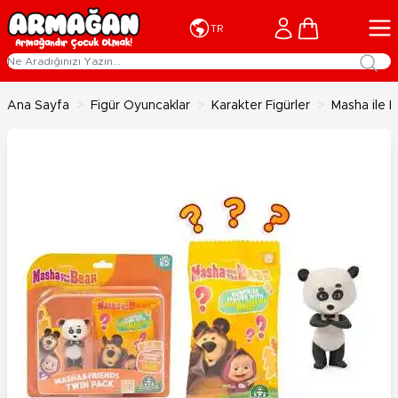
İçeriğe geç
Cart
TR
Ana Sayfa
>
Figür Oyuncaklar
>
Karakter Figürler
>
Masha ile K