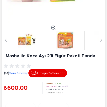
Masha ile Koca Ayı 2’li Figür Paketi Panda
(0)
Soru & Cevap
Armağan’a Soru Sor
Axess
,
Bonus
,
₺600,00
Maximum
ve
World
Kredi Kartınıza
Taksit Fırsatları !