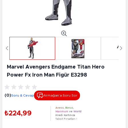
Marvel Avengers Endgame Titan Hero
Power Fx Iron Man Figür E3298
(0)
Soru & Cevap
Armağan’a Soru Sor
Axess
,
Bonus
,
₺224,99
Maximum
ve
World
Kredi Kartınıza
Taksit Fırsatları !