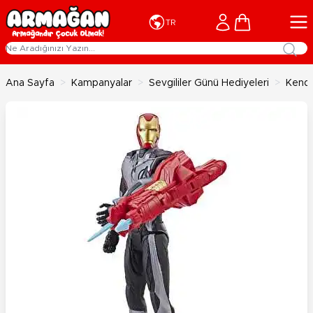
İçeriğe geç
Cart
TR
Ana Sayfa
>
Kampanyalar
>
Sevgililer Günü Hediyeleri
>
Kendi