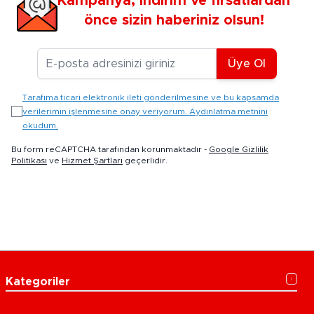
Kampanya, indirim ve fırsatlardan
önce sizin haberiniz olsun!
E-posta Adresiniz
Üye Ol
Tarafıma ticari elektronik ileti gönderilmesine ve bu kapsamda
verilerimin işlenmesine onay veriyorum. Aydınlatma metnini
okudum.
Bu form reCAPTCHA tarafından korunmaktadır -
Google Gizlilik
Politikası
ve
Hizmet Şartları
geçerlidir.
Kategoriler