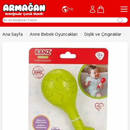
İçeriğe geç
Cart
TR
Ana Sayfa
>
Anne Bebek Oyuncakları
>
Dişlik ve Çıngıraklar
>