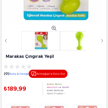
Marakas Çıngırak Yeşil
(0)
Soru & Cevap
Armağan’a Soru Sor
Axess
,
Bonus
,
₺189,99
Maximum
ve
World
Kredi Kartınıza
Taksit Fırsatları !