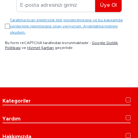
E-posta Adresiniz
Üye Ol
Tarafıma ticari elektronik ileti gönderilmesine ve bu kapsamda
verilerimin işlenmesine onay veriyorum. Aydınlatma metnini
okudum.
Bu form reCAPTCHA tarafından korunmaktadır -
Google Gizlilik
Politikası
ve
Hizmet Şartları
geçerlidir.
Kategoriler
Yardım
Hakkımızda