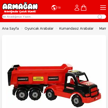
İçeriğe geç
Cart
TR
Ana Sayfa
>
Oyuncak Arabalar
>
Kumandasız Arabalar
>
Mamm