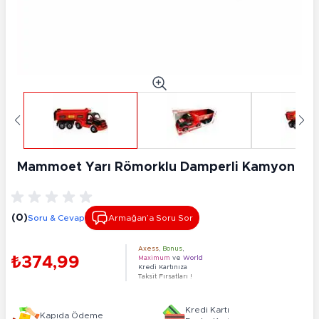
Mammoet Yarı Römorklu Damperli Kamyon
(0)
Soru & Cevap
Armağan’a Soru Sor
Axess
,
Bonus
,
₺374,99
Maximum
ve
World
Kredi Kartınıza
Taksit Fırsatları !
Kredi Kartı
Kapıda Ödeme