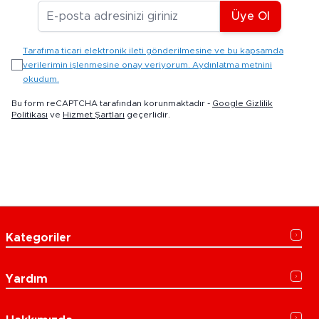
E-posta Adresiniz
Üye Ol
Tarafıma ticari elektronik ileti gönderilmesine ve bu kapsamda
verilerimin işlenmesine onay veriyorum. Aydınlatma metnini
okudum.
Bu form reCAPTCHA tarafından korunmaktadır -
Google Gizlilik
Politikası
ve
Hizmet Şartları
geçerlidir.
Kategoriler
Yardım