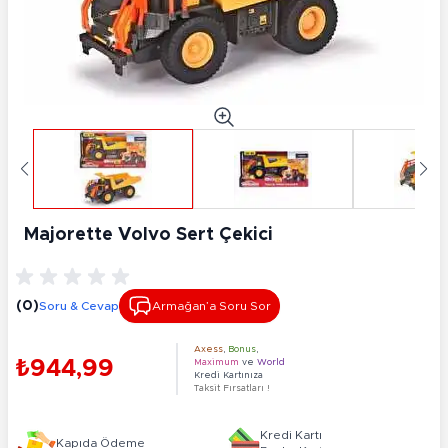
Majorette Volvo Sert Çekici
(0)
Soru & Cevap
Armağan’a Soru Sor
Axess
,
Bonus
,
₺944,99
Maximum
ve
World
Kredi Kartınıza
Taksit Fırsatları !
Kredi Kartı
Kapıda Ödeme