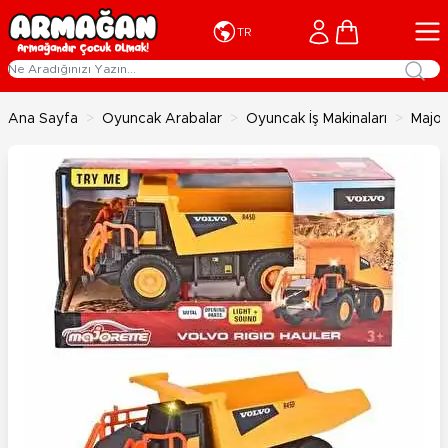
İçeriğe geç
Cart
TR
Ana Sayfa
>
Oyuncak Arabalar
>
Oyuncak İş Makinaları
>
Major