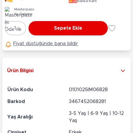
Banka Kartı
Masterpass
ile Ödeme
-
+
1
Sepete Ekle
Adet
Fiyat düştüğünde bana bildir
Ürün Bilgisi
Ürün Kodu
010102SIM06828
Barkod
3467452068281
3-5 Yaş | 6-9 Yaş | 10-12
Yaş Aralığı
Yaş
Cinsiyet
Erkek