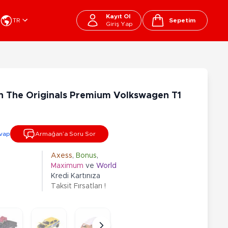
Kayıt Ol
TR
Sepetim
Giriş Yap
Cart
apı Oyuncakları
Kırtasiye - Okul
EGO
Okul Çantaları
n The Originals Premium Volkswagen T1
sini
Beslenme Çantası
ega Bloks
Kalem Çantası
şitli Bloklar
Okul Araç Gereçleri
vap
Armağan’a Soru Sor
Matara
arti ve Özel Günler
10-12 Yaş
13+ Yaş
Kitaplar
Axess
,
Bonus
,
Maximum
ve
World
ostüm
Peluşlar
Kredi Kartınıza
rti Malzemeleri
Taksit Fırsatları !
lbaşı Ürünleri
Ty Peluşlar
Fonksiyonel Peluşlar
çık Hava - Spor - Deniz
Lisanslı Peluşlar