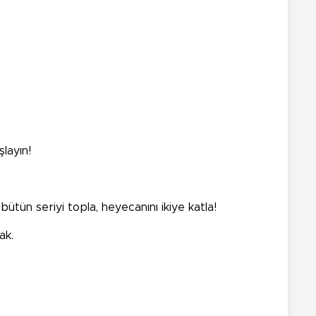
layın!
ütün seriyi topla, heyecanını ikiye katla!
ak.