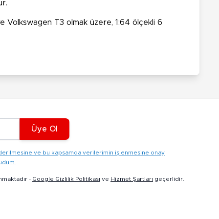
r.
 Volkswagen T3 olmak üzere, 1:64 ölçekli 6
Üye Ol
gönderilmesine ve bu kapsamda verilerimin işlenmesine onay
kudum.
nmaktadır -
Google Gizlilik Politikası
ve
Hizmet Şartları
geçerlidir.