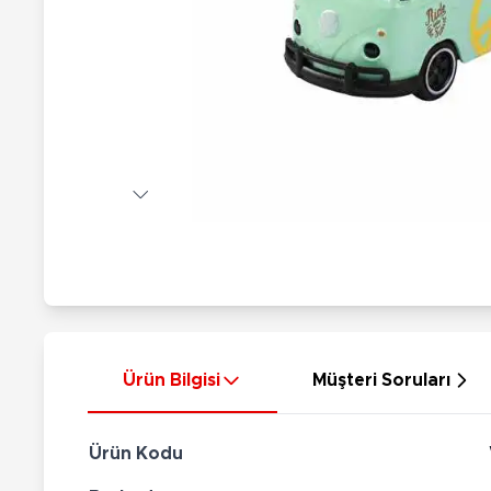
Nerf
Hayvan Figürler
Silahlar
Çeşitli Figürler
Silah Setleri
Koleksiyon Figürler
Kılıç Setleri
Elektronik Ürünler
Ok Setleri
Çeşitli Elektronik Ürünler
Ürün Bilgisi
Müşteri Soruları
Ürün Kodu