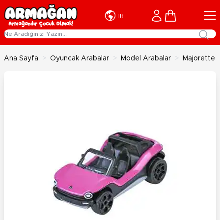
İçeriğe geç
Cart
TR
Ana Sayfa
>
Oyuncak Arabalar
>
Model Arabalar
>
Majorette 