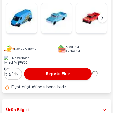
Kredi Kartı
Kapıda Ödeme
Banka Kartı
Masterpass
ile Ödeme
-
+
1
Sepete Ekle
Adet
Fiyat düştüğünde bana bildir
Ürün Bilgisi