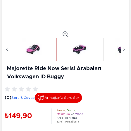
Majorette Ride Now Serisi Arabaları
Volkswagen ID Buggy
(0)
Soru & Cevap
Armağan’a Soru Sor
Axess
,
Bonus
,
₺149,90
Maximum
ve
World
Kredi Kartınıza
Taksit Fırsatları !