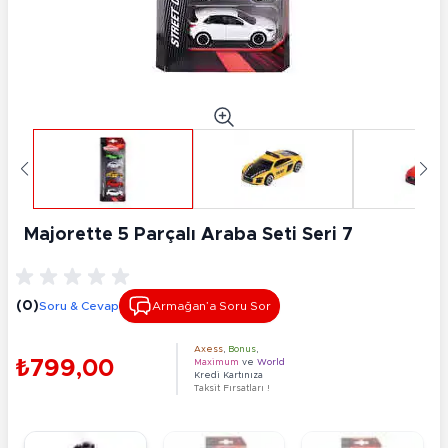
Majorette 5 Parçalı Araba Seti Seri 7
(0)
Soru & Cevap
Armağan’a Soru Sor
Axess
,
Bonus
,
₺799,00
Maximum
ve
World
Kredi Kartınıza
Taksit Fırsatları !