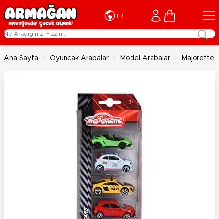
İçeriğe geç
Cart
TR
Ana Sayfa
>
Oyuncak Arabalar
>
Model Arabalar
>
Majorette 5