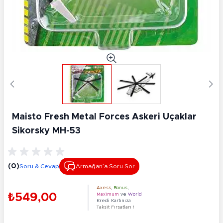
Maisto Fresh Metal Forces Askeri Uçaklar
Sikorsky MH-53
(0)
Soru & Cevap
Armağan’a Soru Sor
Axess
,
Bonus
,
₺549,00
Maximum
ve
World
Kredi Kartınıza
Taksit Fırsatları !