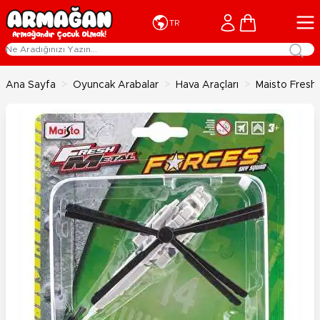
İçeriğe geç
Cart
TR
Ana Sayfa
>
Oyuncak Arabalar
>
Hava Araçları
>
Maisto Fresh