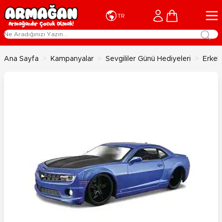
İçeriğe geç
Cart
TR
Ana Sayfa
>
Kampanyalar
>
Sevgililer Günü Hediyeleri
>
Erkekl