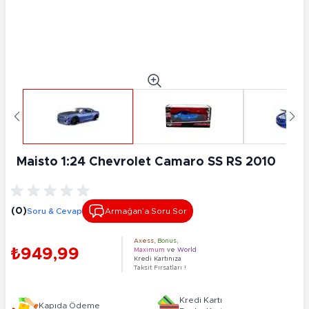
Maisto 1:24 Chevrolet Camaro SS RS 2010
(0)
Soru & Cevap
Armağan’a Soru Sor
Axess
,
Bonus
,
₺949,99
Maximum
ve
World
Kredi Kartınıza
Taksit Fırsatları !
Kredi Kartı
Kapıda Ödeme