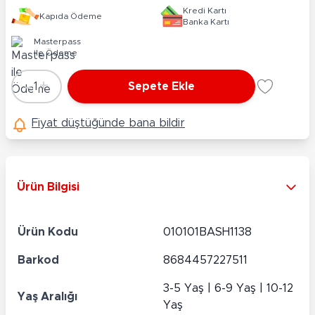
Kredi Kartı
Kapıda Ödeme
Banka Kartı
Masterpass
ile Ödeme
-
+
1
Sepete Ekle
Adet
Fiyat düştüğünde bana bildir
Ürün Bilgisi
Ürün Kodu
010101BASH1138
Barkod
8684457227511
3-5 Yaş | 6-9 Yaş | 10-12
Yaş Aralığı
Yaş