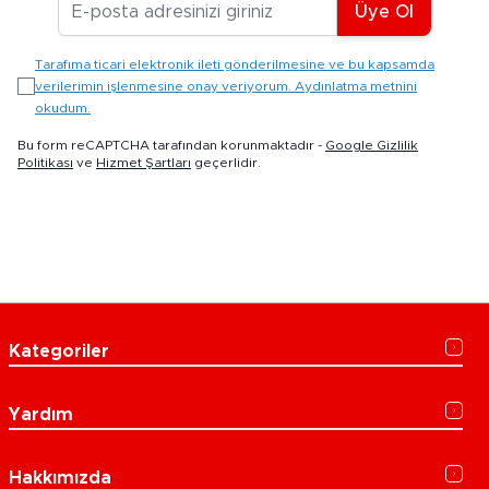
Üye Ol
Tarafıma ticari elektronik ileti gönderilmesine ve bu kapsamda
verilerimin işlenmesine onay veriyorum. Aydınlatma metnini
okudum.
Bu form reCAPTCHA tarafından korunmaktadır -
Google Gizlilik
Politikası
ve
Hizmet Şartları
geçerlidir.
Kategoriler
Yardım
Hakkımızda