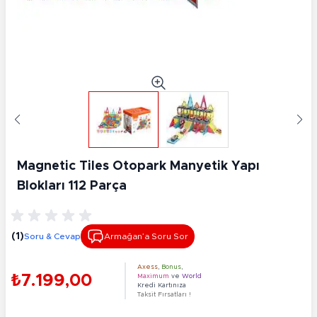
Magnetic Tiles Otopark Manyetik Yapı
Blokları 112 Parça
(1)
Soru & Cevap
Armağan’a Soru Sor
Axess
,
Bonus
,
₺7.199,00
Maximum
ve
World
Kredi Kartınıza
Taksit Fırsatları !