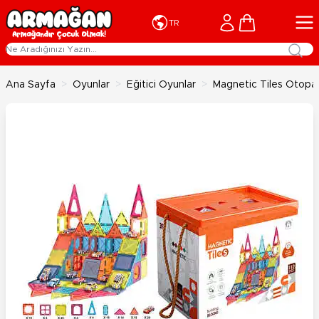
İçeriğe geç
Cart
TR
Ana Sayfa
>
Oyunlar
>
Eğitici Oyunlar
>
Magnetic Tiles Otopark