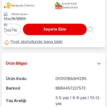
Kredi Kartı
Kapıda Ödeme
Banka Kartı
Masterpass
ile Ödeme
-
+
1
Sepete Ekle
Adet
Fiyat düştüğünde bana bildir
Ürün Bilgisi
Ürün Kodu
010101BASH1295
Barkod
8684457227573
3-5-yas | 6-9-yas | 10-12-
Yaş Aralığı
yas