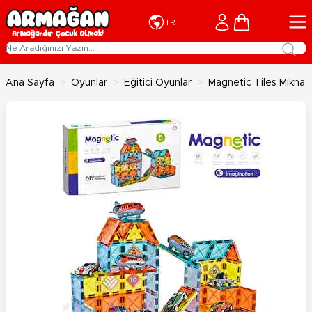
İçeriğe geç
Cart
TR
Ana Sayfa
>
Oyunlar
>
Eğitici Oyunlar
>
Magnetic Tiles Mıknatıs