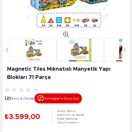
Magnetic Tiles Mıknatıslı Manyetik Yapı
Blokları 71 Parça
(2)
Soru & Cevap
Armağan’a Soru Sor
Axess
,
Bonus
,
₺3.599,00
Maximum
ve
World
Kredi Kartınıza
Taksit Fırsatları !