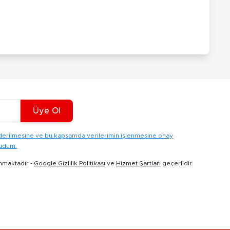
Üye Ol
gönderilmesine ve bu kapsamda verilerimin işlenmesine onay
kudum.
nmaktadır -
Google Gizlilik Politikası
ve
Hizmet Şartları
geçerlidir.