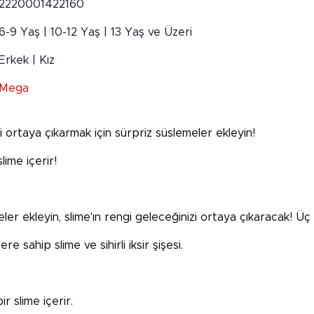
2220001422160
6-9 Yaş | 10-12 Yaş | 13 Yaş ve Üzeri
Erkek | Kız
Mega
izi ortaya çıkarmak için sürpriz süslemeler ekleyin!
lime içerir!
eler ekleyin, slime'ın rengi geleceğinizi ortaya çıkaracak! Üç f
lere sahip slime ve sihirli iksir şişesi.
r slime içerir.