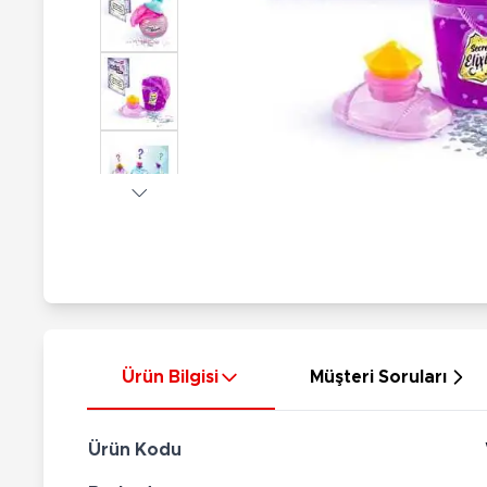
Nerf
Hayvan Figürler
Silahlar
Çeşitli Figürler
Silah Setleri
Koleksiyon Figürler
Kılıç Setleri
Elektronik Ürünler
Ok Setleri
Çeşitli Elektronik Ürünler
Ürün Bilgisi
Müşteri Soruları
Ürün Kodu