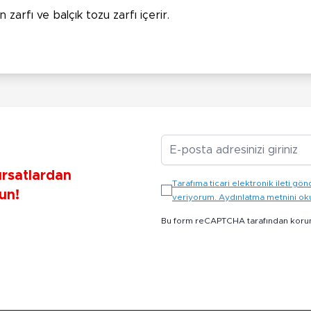
 zarfı ve balçık tozu zarfı içerir.
E-posta Adresiniz
ırsatlardan
Tarafıma ticari elektronik ileti 
un!
veriyorum. Aydınlatma metnini o
Bu form reCAPTCHA tarafından koru