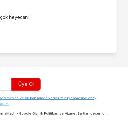
 çok heyecanlı!
Üye Ol
gönderilmesine ve bu kapsamda verilerimin işlenmesine onay
kudum.
nmaktadır -
Google Gizlilik Politikası
ve
Hizmet Şartları
geçerlidir.