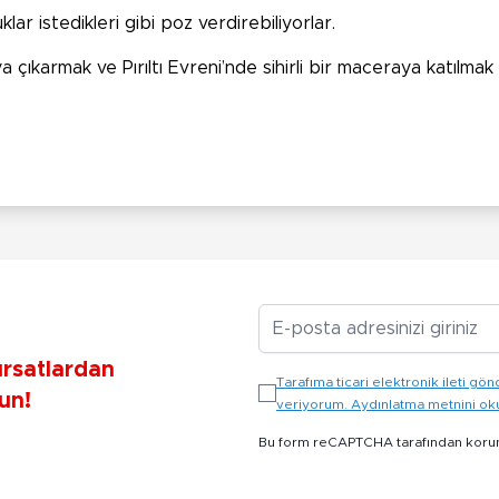
ar istedikleri gibi poz verdirebiliyorlar.
a çıkarmak ve Pırıltı Evreni’nde sihirli bir maceraya katılmak
E-posta Adresiniz
ırsatlardan
Tarafıma ticari elektronik ileti 
un!
veriyorum. Aydınlatma metnini o
Bu form reCAPTCHA tarafından koru