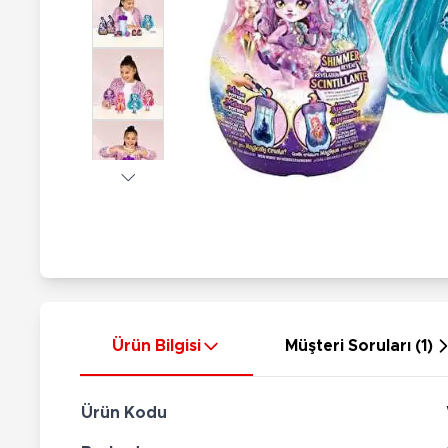
Nerf
Hayvan Figürler
Silahlar
Çeşitli Figürler
Silah Setleri
Koleksiyon Figürler
Kılıç Setleri
Elektronik Ürünler
Ok Setleri
Çeşitli Elektronik Ürünler
Ürün Bilgisi
Müşteri Soruları (1)
Ürün Kodu