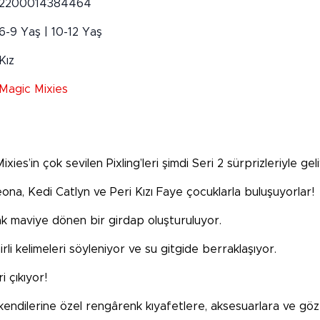
2200014384464
6-9 Yaş | 10-12 Yaş
Kız
Magic Mixies
es’in çok sevilen Pixling’leri şimdi Seri 2 sürprizleriyle gel
na, Kedi Catlyn ve Peri Kızı Faye çocuklarla buluşuyorlar!
arak maviye dönen bir girdap oluşturuluyor.
rli kelimeleri söyleniyor ve su gitgide berraklaşıyor.
i çıkıyor!
 kendilerine özel rengârenk kıyafetlere, aksesuarlara ve göz 