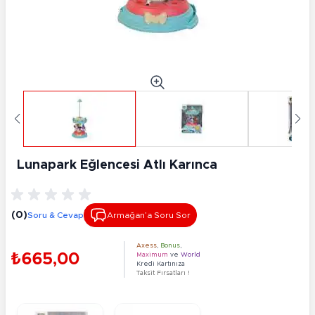
Lunapark Eğlencesi Atlı Karınca
(0)
Soru & Cevap
Armağan’a Soru Sor
Axess
,
Bonus
,
₺665,00
Maximum
ve
World
Kredi Kartınıza
Taksit Fırsatları !