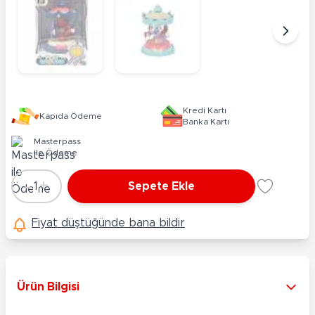
Kredi Kartı
Kapıda Ödeme
Banka Kartı
Masterpass
ile Ödeme
-
+
1
Sepete Ekle
Adet
Fiyat düştüğünde bana bildir
Ürün Bilgisi