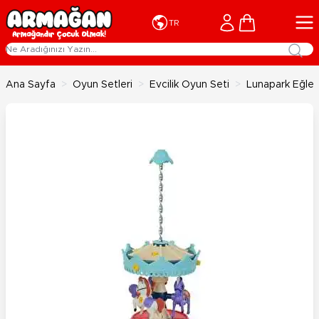
İçeriğe geç
Cart
TR
Ana Sayfa
>
Oyun Setleri
>
Evcilik Oyun Seti
>
Lunapark Eğlenc