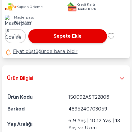
Kredi Kartı
Kapıda Ödeme
Banka Kartı
Masterpass
ile Ödeme
-
+
1
Sepete Ekle
Adet
Fiyat düştüğünde bana bildir
Ürün Bilgisi
Ürün Kodu
150092AST22806
Barkod
4895240703059
6-9 Yaş | 10-12 Yaş | 13
Yaş Aralığı
Yaş ve Üzeri