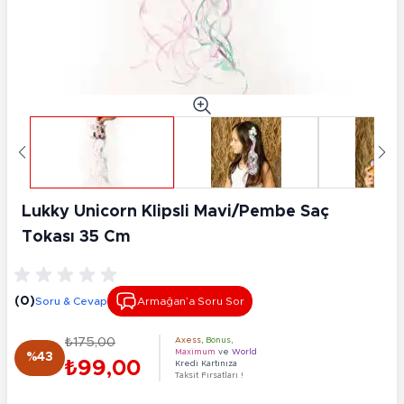
Lukky Unicorn Klipsli Mavi/Pembe Saç
Tokası 35 Cm
(0)
Soru & Cevap
Armağan’a Soru Sor
₺175,00
Axess
,
Bonus
,
Maximum
ve
World
%43
₺99,00
Kredi Kartınıza
Taksit Fırsatları !