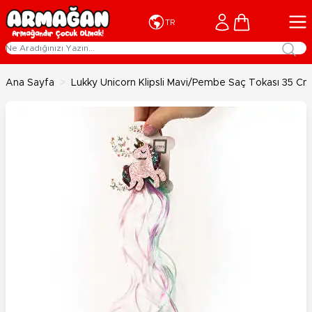
İçeriğe geç
Cart
TR
Ana Sayfa
>
Lukky Unicorn Klipsli Mavi/Pembe Saç Tokası 35 Cm