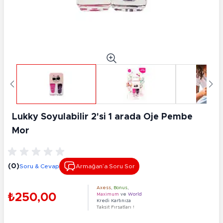
Lukky Soyulabilir 2'si 1 arada Oje Pembe
Mor
(0)
Soru & Cevap
Armağan’a Soru Sor
Axess
,
Bonus
,
₺250,00
Maximum
ve
World
Kredi Kartınıza
Taksit Fırsatları !