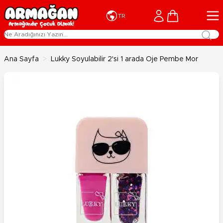
İçeriğe geç
Cart
TR
Ana Sayfa
>
Lukky Soyulabilir 2'si 1 arada Oje Pembe Mor