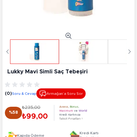
Lukky Mavi Simli Saç Tebeşiri
(0)
Soru & Cevap
Armağan’a Soru Sor
₺235,00
Axess
,
Bonus
,
Maximum
ve
World
%58
₺99,00
Kredi Kartınıza
Taksit Fırsatları !
Kredi Kartı
Kapıda Ödeme