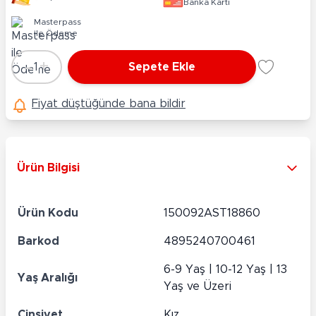
Banka Kartı
Masterpass
ile Ödeme
-
+
1
Sepete Ekle
Adet
Fiyat düştüğünde bana bildir
Ürün Bilgisi
Ürün Kodu
150092AST18860
Barkod
4895240700461
6-9 Yaş | 10-12 Yaş | 13
Yaş Aralığı
Yaş ve Üzeri
Cinsiyet
Kız