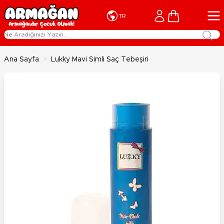
İçeriğe geç
Cart
TR
Ana Sayfa
>
Lukky Mavi Simli Saç Tebeşiri