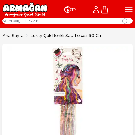
İçeriğe geç
Cart
TR
Ana Sayfa
>
Lukky Çok Renkli Saç Tokası 60 Cm