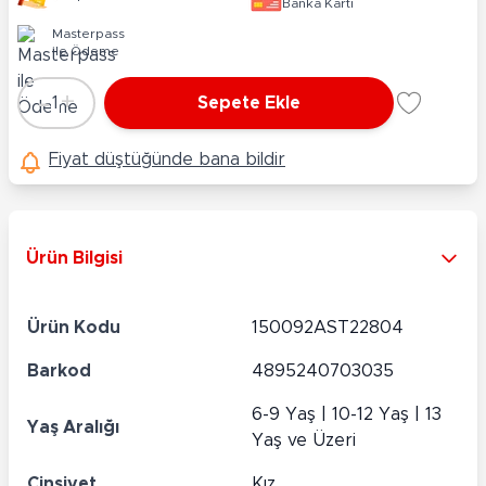
Banka Kartı
Masterpass
ile Ödeme
-
+
1
Sepete Ekle
Adet
Fiyat düştüğünde bana bildir
Ürün Bilgisi
Ürün Kodu
150092AST22804
Barkod
4895240703035
6-9 Yaş | 10-12 Yaş | 13
Yaş Aralığı
Yaş ve Üzeri
Cinsiyet
Kız