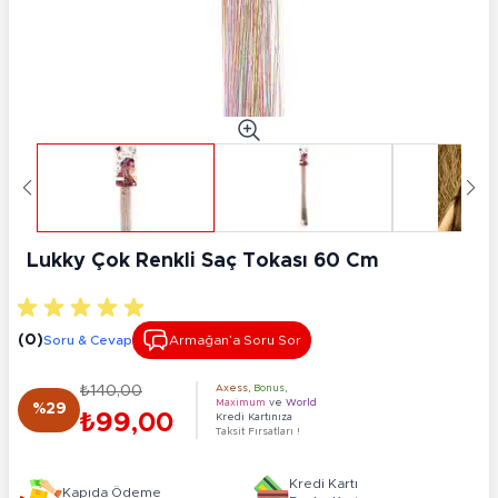
Lukky Çok Renkli Saç Tokası 60 Cm
(0)
Soru & Cevap
Armağan’a Soru Sor
₺140,00
Axess
,
Bonus
,
Maximum
ve
World
%29
₺99,00
Kredi Kartınıza
Taksit Fırsatları !
Kredi Kartı
Kapıda Ödeme