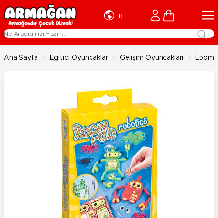
İçeriğe geç
Cart
TR
Ana Sayfa
>
Eğitici Oyuncaklar
>
Gelişim Oyuncakları
>
Loom R