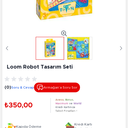
Loom Robot Tasarım Seti
(0)
Soru & Cevap
Armağan’a Soru Sor
Axess
,
Bonus
,
₺350,00
Maximum
ve
World
Kredi Kartınıza
Taksit Fırsatları !
Kredi Kartı
Kapıda Ödeme