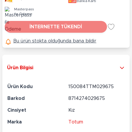
Banka Kartı
Masterpass
ile Ödeme
İNTERNETTE TÜKENDİ
Bu ürün stokta olduğunda bana bildir
Ürün Bilgisi
Ürün Kodu
150084TTM029675
Barkod
8714274029675
Cinsiyet
Kız
Marka
Totum