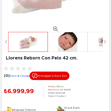
Llorens Reborn Con Pelo 42 cm.
(0)
Soru & Cevap
Armağan’a Soru Sor
Axess
,
Bonus
,
₺6.999,99
Maximum
ve
World
Kredi Kartınıza
Taksit Fırsatları !
Kredi Kartı
Kapıda Ödeme