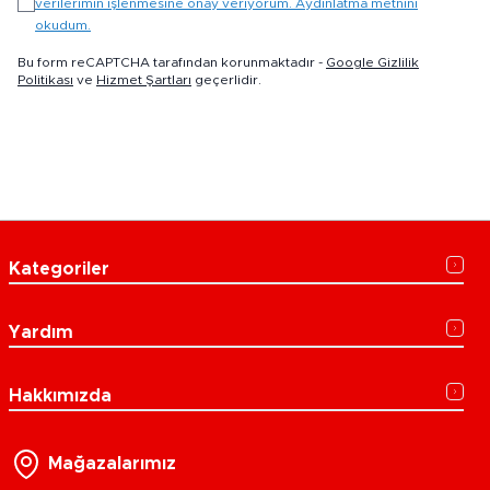
verilerimin işlenmesine onay veriyorum. Aydınlatma metnini
okudum.
Bu form reCAPTCHA tarafından korunmaktadır -
Google Gizlilik
Politikası
ve
Hizmet Şartları
geçerlidir.
Kategoriler
Yardım
Hakkımızda
Mağazalarımız