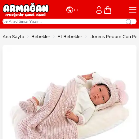
İçeriğe geç
Cart
TR
Ana Sayfa
>
Bebekler
>
Et Bebekler
>
Llorens Reborn Con Pel