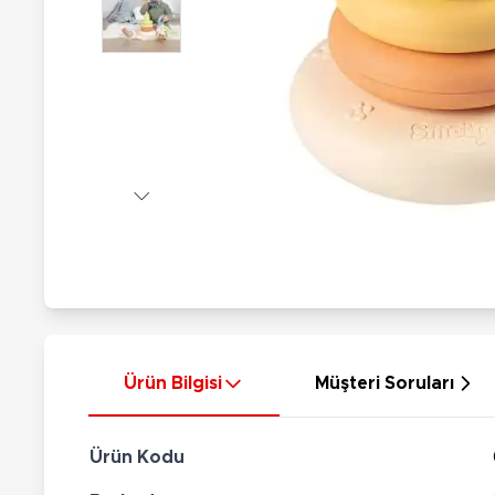
Nerf
Hayvan Figürler
Silahlar
Çeşitli Figürler
Silah Setleri
Koleksiyon Figürler
Kılıç Setleri
Elektronik Ürünler
Ok Setleri
Çeşitli Elektronik Ürünler
Ürün Bilgisi
Müşteri Soruları
Ürün Kodu