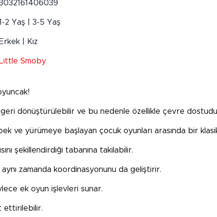
3032161406039
1-2 Yaş | 3-5 Yaş
Erkek | Kız
Little Smoby
oyuncak!
 geri dönüştürülebilir ve bu nedenle özellikle çevre dostudu
ek ve yürümeye başlayan çocuk oyunları arasında bir klasikt
nı şekillendirdiği tabanına takılabilir.
e aynı zamanda koordinasyonunu da geliştirir.
lece ek oyun işlevleri sunar.
ttirilebilir.