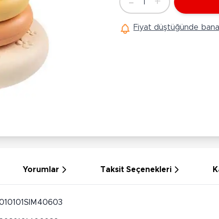
-
+
1
Ü
Adet
Hobi Oyuncakları
Anne Bebek Oyuncakları
Ak
Fiyat düştüğünde bana 
Maketler
K
Aktivite Masaları
Sihirbazlık Setleri
Bi
Oyun Halısı
Puzzlelar
K
Dönence ve Projektörler
Çeşitli Eğlence Oyuncakları
De
Dişlik ve Çıngıraklar
El İşi Setleri
B
Beslenme Gereçleri
Slime
Sp
Yürüme Arkadaşı
Pe
Bebek Oyuncakları
Bi
Bebek Araç Gereçleri
S
Banyo Oyuncakları
S
Yorumlar
Taksit Seçenekleri
K
010101SIM40603