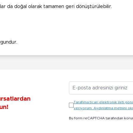
ar da doğal olarak tamamen geri dönüştürülebilir.
uygundur.
E-posta Adresiniz
ırsatlardan
Tarafıma ticari elektronik ileti 
un!
veriyorum. Aydınlatma metnini o
Bu form reCAPTCHA tarafından koru