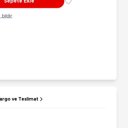
Sepete Ekle
rünleri
Çeşitli Peluşlar
ülü Araçlar
bildir
aykay - Paten - Scooter
sikletler
oruyucu Ekipmanlar
niz - Havuz Ürünleri
ahçe Oyuncakları
or Ürünleri
dallı Araçlar
n Git Araçlar
allanan Oyuncaklar
u Tabancaları
argo ve Teslimat