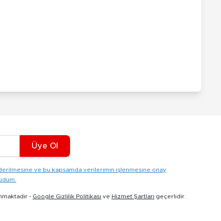
Üye Ol
gönderilmesine ve bu kapsamda verilerimin işlenmesine onay
kudum.
nmaktadır -
Google Gizlilik Politikası
ve
Hizmet Şartları
geçerlidir.