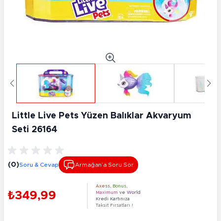
Little Live Pets Yüzen Balıklar Akvaryum
Seti 26164
(0)
Soru & Cevap
Armağan’a Soru Sor
Axess
,
Bonus
,
₺349,99
Maximum
ve
World
Kredi Kartınıza
Taksit Fırsatları !