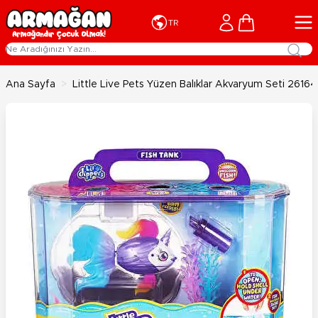
İçeriğe geç
Cart
TR
Ana Sayfa
>
Little Live Pets Yüzen Balıklar Akvaryum Seti 26164