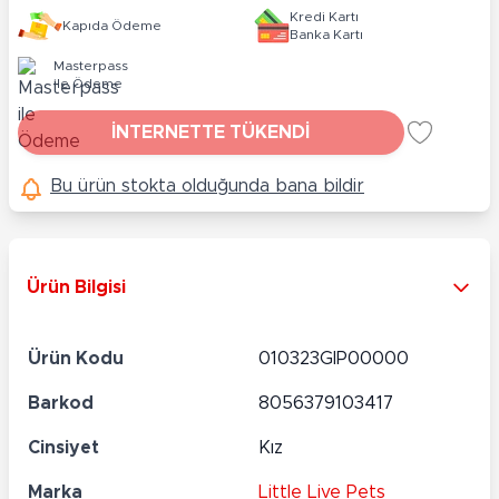
Kredi Kartı
Kapıda Ödeme
Banka Kartı
Masterpass
ile Ödeme
İNTERNETTE TÜKENDİ
Bu ürün stokta olduğunda bana bildir
Ürün Bilgisi
Ürün Kodu
010323GIP00000
Barkod
8056379103417
Cinsiyet
Kız
Marka
Little Live Pets