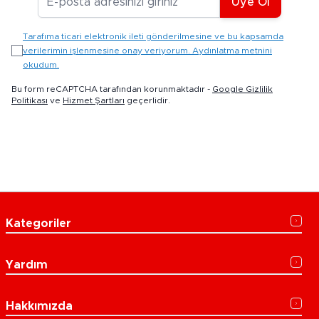
Üye Ol
Tarafıma ticari elektronik ileti gönderilmesine ve bu kapsamda
verilerimin işlenmesine onay veriyorum. Aydınlatma metnini
okudum.
Bu form reCAPTCHA tarafından korunmaktadır -
Google Gizlilik
Politikası
ve
Hizmet Şartları
geçerlidir.
Kategoriler
Yardım
Hakkımızda