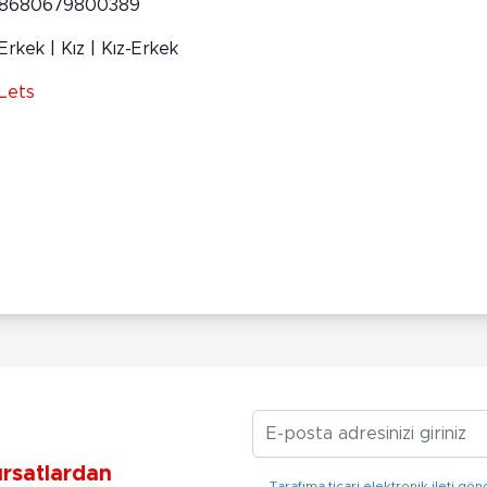
8680679800389
Erkek | Kız | Kız-Erkek
Lets
E-posta Adresiniz
ırsatlardan
Tarafıma ticari elektronik ileti 