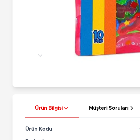
Nerf
Hayvan Figürler
Silahlar
Çeşitli Figürler
Silah Setleri
Koleksiyon Figürler
Kılıç Setleri
Elektronik Ürünler
Ok Setleri
Çeşitli Elektronik Ürünler
Ürün Bilgisi
Müşteri Soruları
Ürün Kodu