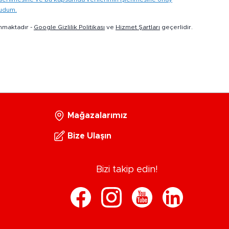
kudum.
nmaktadır -
Google Gizlilik Politikası
ve
Hizmet Şartları
geçerlidir.
Mağazalarımız
Bize Ulaşın
Bizi takip edin!