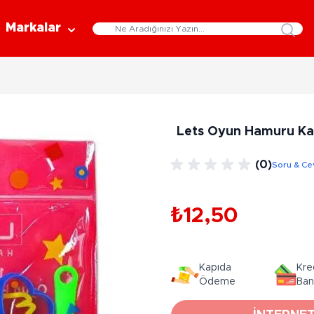
Markalar
Eğitici Oyuncaklar
Bebekler
Y
Bilim Setleri
Moda Bebekler
L
Lets Oyun Hamuru Kal
Gelişim Oyuncakları
Et Bebekler
Au
Oyun Hamurları
Bez Bebekler
M
(0)
Soru & Ce
Fonksiyonlu Bebekler
Çe
Müzik Aletleri
Bebek Evleri
P
3-5 Yaş
6-9 Yaş
₺12,50
Oyuncak Bebek Aksesuarları
Oyunlar
Oyuncak Bebek Setleri
K
Pa
Arkadaş - Aile Kutu Oyunları
Kozmetik ve Aksesuar
Kapıda
Kre
Yı
Çocuk Kutu Oyunları
Ödeme
Ban
Kozmetik ve Güzellik Setleri
Eğitici Oyunlar
A
Aksesuar