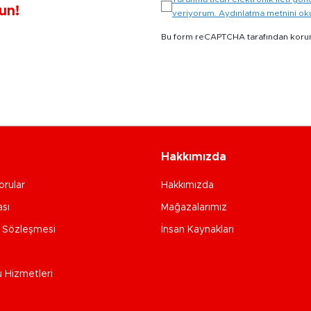
un!
veriyorum. Aydınlatma metnini o
Bu form reCAPTCHA tarafından koru
Hakkımızda
orular
Hakkımızda
ası
Mağazalarımız
e Sözleşmesi
İnsan Kaynakları
u Hizmetleri