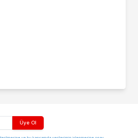
Üye Ol
gönderilmesine ve bu kapsamda verilerimin işlenmesine onay