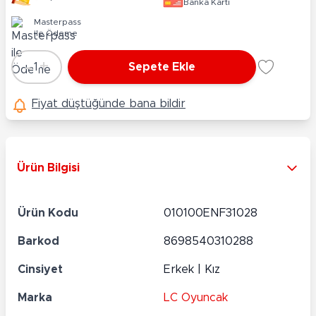
Banka Kartı
Masterpass
ile Ödeme
-
+
1
Sepete Ekle
Adet
Fiyat düştüğünde bana bildir
Ürün Bilgisi
Ürün Kodu
010100ENF31028
Barkod
8698540310288
Cinsiyet
Erkek | Kız
Marka
LC Oyuncak