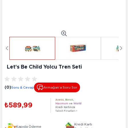
Let's Be Child Yolcu Tren Seti
(0)
Soru & Cevap
Armağan’a Soru Sor
Axess
,
Bonus
,
₺589,99
Maximum
ve
World
Kredi Kartınıza
Taksit Fırsatları !
Kredi Kartı
Kapıda Ödeme