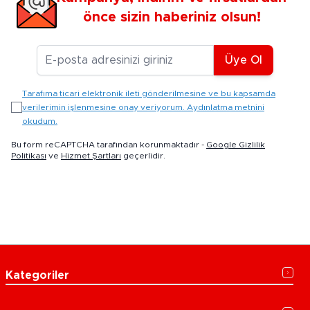
önce sizin haberiniz olsun!
E-posta Adresiniz
Üye Ol
Tarafıma ticari elektronik ileti gönderilmesine ve bu kapsamda
verilerimin işlenmesine onay veriyorum. Aydınlatma metnini
okudum.
Bu form reCAPTCHA tarafından korunmaktadır -
Google Gizlilik
Politikası
ve
Hizmet Şartları
geçerlidir.
Kategoriler