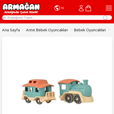
İçeriğe geç
Cart
TR
Ana Sayfa
>
Anne Bebek Oyuncakları
>
Bebek Oyuncakları
>
L