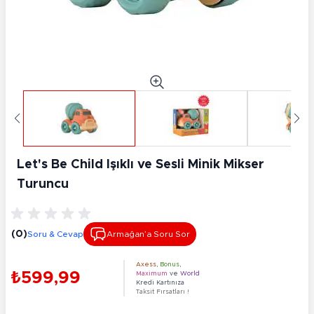
Let's Be Child Işıklı ve Sesli Minik Mikser
Turuncu
(0)
Soru & Cevap
Armağan’a Soru Sor
Axess
,
Bonus
,
₺599,99
Maximum
ve
World
Kredi Kartınıza
Taksit Fırsatları !