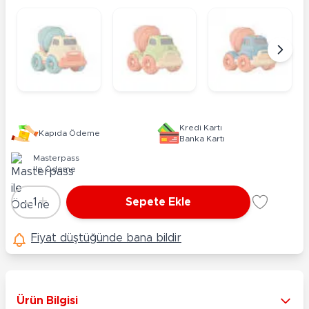
Kredi Kartı
Kapıda Ödeme
Banka Kartı
Masterpass
ile Ödeme
-
+
1
Sepete Ekle
Adet
Fiyat düştüğünde bana bildir
Ürün Bilgisi