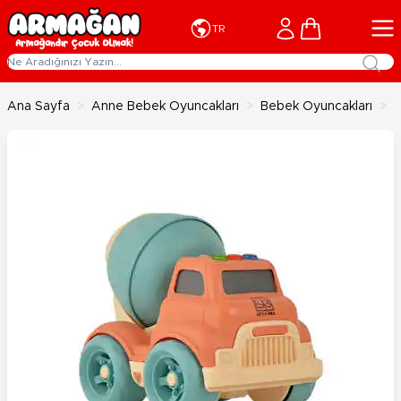
İçeriğe geç
Cart
TR
Ana Sayfa
>
Anne Bebek Oyuncakları
>
Bebek Oyuncakları
>
L