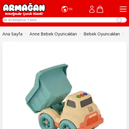
İçeriğe geç
Cart
TR
Ana Sayfa
>
Anne Bebek Oyuncakları
>
Bebek Oyuncakları
>
L