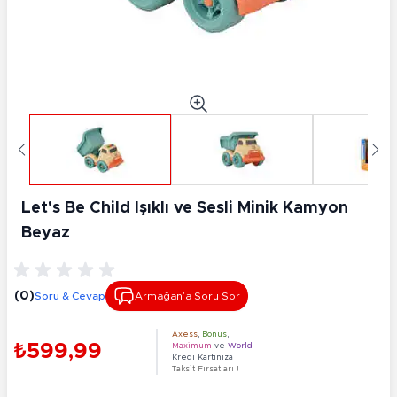
Let's Be Child Işıklı ve Sesli Minik Kamyon
Beyaz
(0)
Soru & Cevap
Armağan’a Soru Sor
Axess
,
Bonus
,
₺599,99
Maximum
ve
World
Kredi Kartınıza
Taksit Fırsatları !