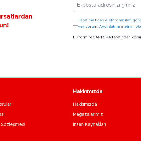
E-posta Adresiniz
ırsatlardan
Tarafıma ticari elektronik ileti 
un!
veriyorum. Aydınlatma metnini o
Bu form reCAPTCHA tarafından koru
Hakkımızda
orular
Hakkımızda
ası
Mağazalarımız
e Sözleşmesi
İnsan Kaynakları