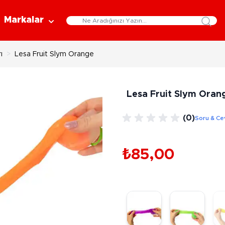
Markalar
ı
>
Lesa Fruit Slym Orange
Eğitici Oyuncaklar
Bebekler
Y
Bilim Setleri
Moda Bebekler
L
Lesa Fruit Slym Oran
Gelişim Oyuncakları
Et Bebekler
Au
Oyun Hamurları
Bez Bebekler
M
(0)
Soru & Ce
Fonksiyonlu Bebekler
Çe
Müzik Aletleri
Bebek Evleri
P
3-5 Yaş
6-9 Yaş
₺85,00
Oyuncak Bebek Aksesuarları
Oyunlar
Oyuncak Bebek Setleri
K
Pa
Arkadaş - Aile Kutu Oyunları
Kozmetik ve Aksesuar
Yı
Çocuk Kutu Oyunları
Kozmetik ve Güzellik Setleri
Eğitici Oyunlar
A
Aksesuar