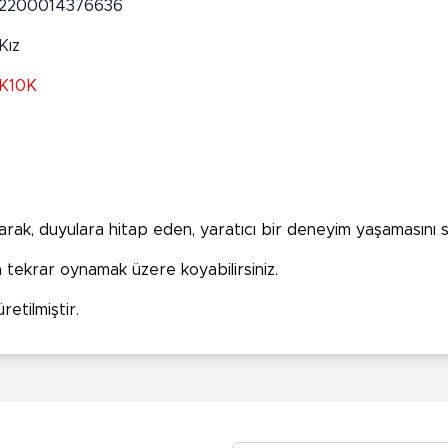
2200014376636
Kız
K10K
anarak, duyulara hitap eden, yaratıcı bir deneyim yaşamasını s
a tekrar oynamak üzere koyabilirsiniz.
etilmiştir.