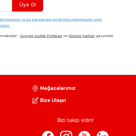
Üye Ol
gönderilmesine ve bu kapsamda verilerimin işlenmesine onay
kudum.
nmaktadır -
Google Gizlilik Politikası
ve
Hizmet Şartları
geçerlidir.
Mağazalarımız
Bize Ulaşın
Bizi takip edin!