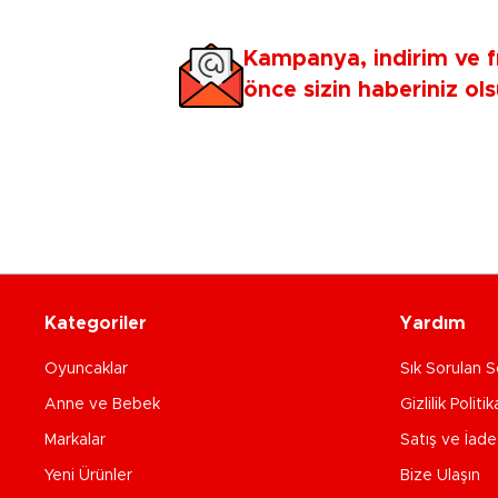
Kampanya, indirim ve f
önce sizin haberiniz ols
Kategoriler
Yardım
Oyuncaklar
Sık Sorulan S
Anne ve Bebek
Gizlilik Politik
Markalar
Satış ve İad
Yeni Ürünler
Bize Ulaşın