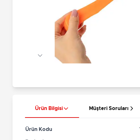
Nerf
Hayvan Figürler
Silahlar
Çeşitli Figürler
Silah Setleri
Koleksiyon Figürler
Kılıç Setleri
Elektronik Ürünler
Ok Setleri
Çeşitli Elektronik Ürünler
Ürün Bilgisi
Müşteri Soruları
Ürün Kodu