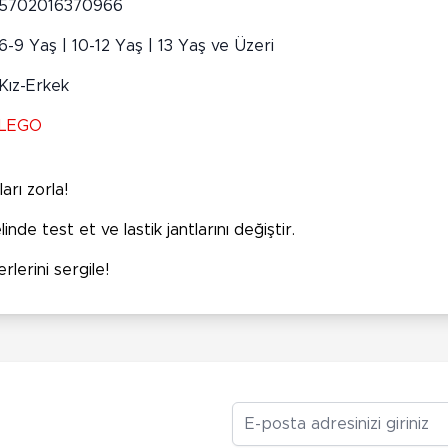
5702016370966
6-9 Yaş | 10-12 Yaş | 13 Yaş ve Üzeri
Kız-Erkek
LEGO
rı zorla!
nde test et ve lastik jantlarını değiştir.
lerini sergile!
E-posta Adresiniz