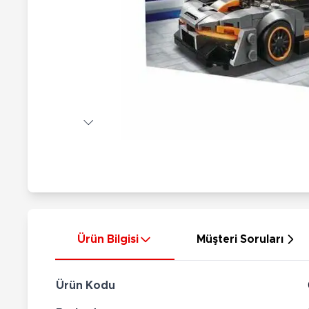
Nerf
Hayvan Figürler
Silahlar
Çeşitli Figürler
Silah Setleri
Koleksiyon Figürler
Kılıç Setleri
Elektronik Ürünler
Ok Setleri
Çeşitli Elektronik Ürünler
Ürün Bilgisi
Müşteri Soruları
Ürün Kodu