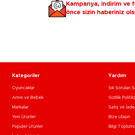
Kampanya, indirim ve f
önce sizin haberiniz ols
Kategoriler
Yardım
Oyuncaklar
Sık Sorulan S
Anne ve Bebek
Gizlilik Politik
Markalar
Satış ve İad
Yeni Ürünler
Bize Ulaşın
Popüler Ürünler
Bilgi Toplum