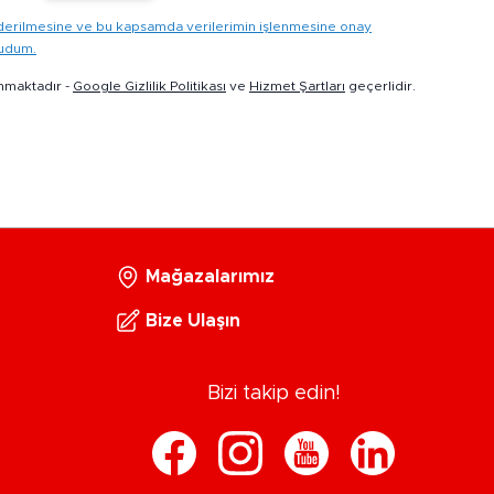
gönderilmesine ve bu kapsamda verilerimin işlenmesine onay
kudum.
nmaktadır -
Google Gizlilik Politikası
ve
Hizmet Şartları
geçerlidir.
Mağazalarımız
Bize Ulaşın
Bizi takip edin!