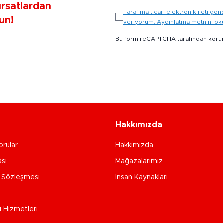
ırsatlardan
Tarafıma ticari elektronik ileti 
un!
veriyorum. Aydınlatma metnini o
Bu form reCAPTCHA tarafından koru
Hakkımızda
orular
Hakkımızda
ası
Mağazalarımız
e Sözleşmesi
İnsan Kaynakları
u Hizmetleri