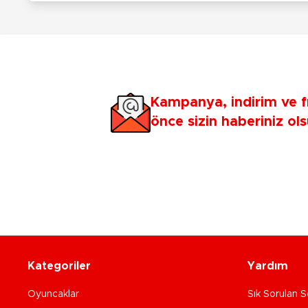
Kampanya, indirim ve f
önce sizin haberiniz ols
Kategoriler
Yardım
Oyuncaklar
Sık Sorulan S