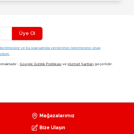
Üye Ol
gönderilmesine ve bu kapsamda verilerimin işlenmesine onay
kudum.
nmaktadır -
Google Gizlilik Politikası
ve
Hizmet Şartları
geçerlidir.
Mağazalarımız
Bize Ulaşın