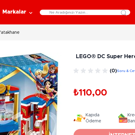
Markalar
Yatakhane
Eğitici Oyuncaklar
Bebekler
Y
Bilim Setleri
Moda Bebekler
L
LEGO® DC Super Her
Gelişim Oyuncakları
Et Bebekler
Au
Oyun Hamurları
Bez Bebekler
M
(0)
Soru & Ce
Fonksiyonlu Bebekler
Çe
Müzik Aletleri
Bebek Evleri
P
3-5 Yaş
6-9 Yaş
₺110,00
Oyuncak Bebek Aksesuarları
Oyunlar
Oyuncak Bebek Setleri
K
Pa
Arkadaş - Aile Kutu Oyunları
Kozmetik ve Aksesuar
Kapıda
Kre
Yı
Çocuk Kutu Oyunları
Ödeme
Ban
Kozmetik ve Güzellik Setleri
Eğitici Oyunlar
A
Aksesuar