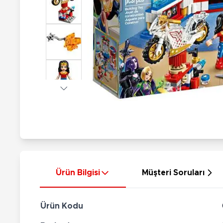
Nerf
Hayvan Figürler
Silahlar
Çeşitli Figürler
Silah Setleri
Koleksiyon Figürler
Kılıç Setleri
Elektronik Ürünler
Ok Setleri
Çeşitli Elektronik Ürünler
Ürün Bilgisi
Müşteri Soruları
Ürün Kodu