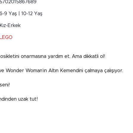
5702015867689
6-9 Yaş | 10-12 Yaş
Kız-Erkek
LEGO
letini onarmasına yardım et. Ama dikkatli ol!
 ve Wonder Woman’ın Altın Kemendini çalmaya çalışıyor.
seni!
dinden uzak tut!