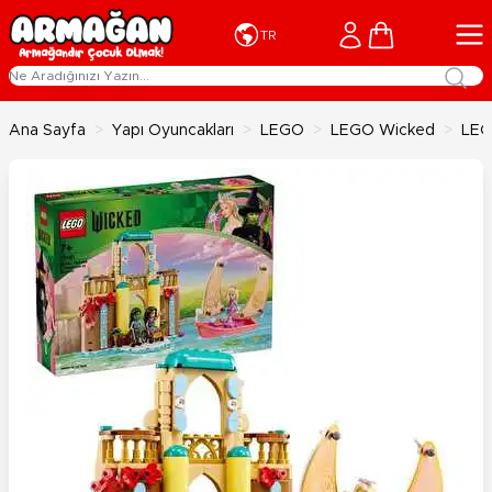
İçeriğe geç
Cart
TR
Ana Sayfa
>
Yapı Oyuncakları
>
LEGO
>
LEGO Wicked
>
LEG