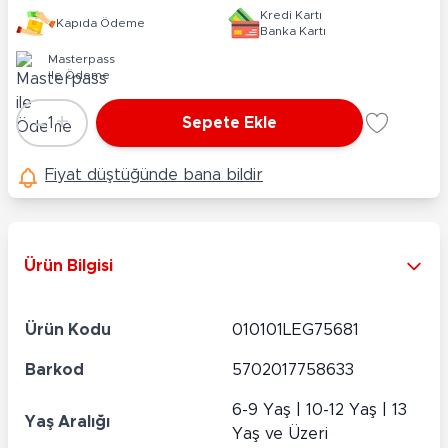
Kredi Kartı
Kapıda Ödeme
Banka Kartı
Masterpass
ile Ödeme
-
+
1
Sepete Ekle
Adet
Fiyat düştüğünde bana bildir
Ürün Bilgisi
Ürün Kodu
010101LEG75681
Barkod
5702017758633
6-9 Yaş | 10-12 Yaş | 13
Yaş Aralığı
Yaş ve Üzeri