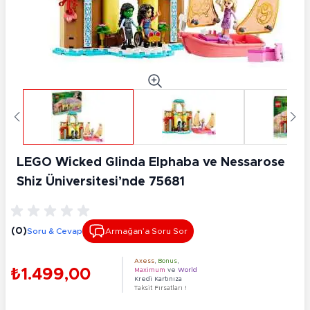
LEGO Wicked Glinda Elphaba ve Nessarose
Shiz Üniversitesi’nde 75681
(0)
Soru & Cevap
Armağan’a Soru Sor
Axess
,
Bonus
,
₺1.499,00
Maximum
ve
World
Kredi Kartınıza
Taksit Fırsatları !