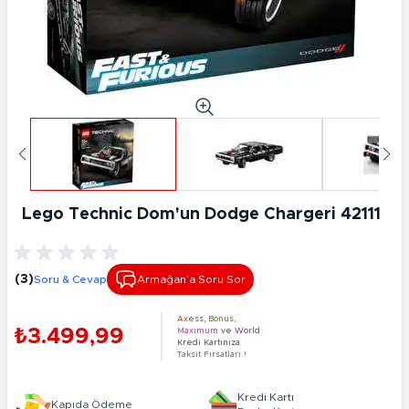
Lego Technic Dom'un Dodge Chargeri 42111
(3)
Soru & Cevap
Armağan’a Soru Sor
Axess
,
Bonus
,
₺3.499,99
Maximum
ve
World
Kredi Kartınıza
Taksit Fırsatları !
Kredi Kartı
Kapıda Ödeme