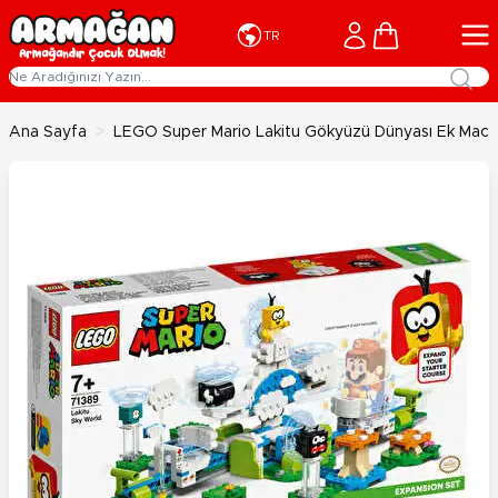
İçeriğe geç
Cart
TR
Ana Sayfa
>
LEGO Super Mario Lakitu Gökyüzü Dünyası Ek Mace