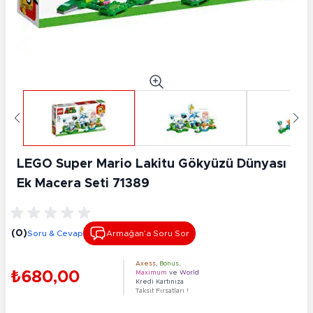
LEGO Super Mario Lakitu Gökyüzü Dünyası
Ek Macera Seti 71389
(0)
Soru & Cevap
Armağan’a Soru Sor
Axess
,
Bonus
,
₺680,00
Maximum
ve
World
Kredi Kartınıza
Taksit Fırsatları !