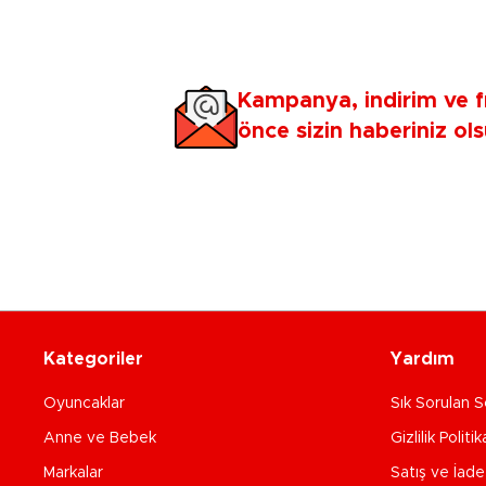
Kampanya, indirim ve f
önce sizin haberiniz ols
Kategoriler
Yardım
Oyuncaklar
Sık Sorulan S
Anne ve Bebek
Gizlilik Politik
Markalar
Satış ve İad