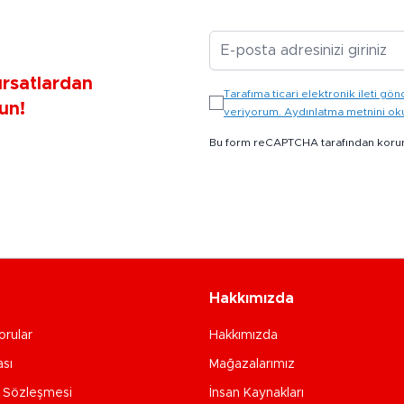
E-posta Adresiniz
ırsatlardan
Tarafıma ticari elektronik ileti 
un!
veriyorum. Aydınlatma metnini o
Bu form reCAPTCHA tarafından koru
Hakkımızda
orular
Hakkımızda
ası
Mağazalarımız
e Sözleşmesi
İnsan Kaynakları