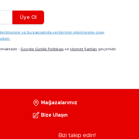
Üye Ol
gönderilmesine ve bu kapsamda verilerimin işlenmesine onay
kudum.
nmaktadır -
Google Gizlilik Politikası
ve
Hizmet Şartları
geçerlidir.
Mağazalarımız
Bize Ulaşın
Bizi takip edin!