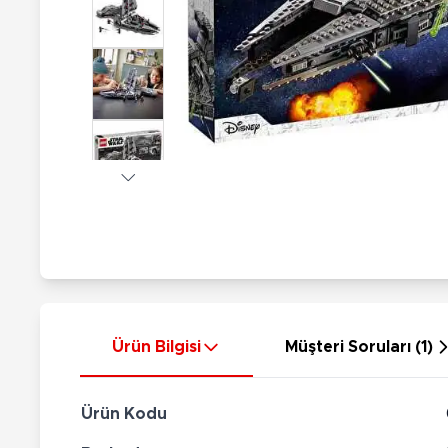
Nerf
Hayvan Figürler
Silahlar
Çeşitli Figürler
Silah Setleri
Koleksiyon Figürler
Kılıç Setleri
Elektronik Ürünler
Ok Setleri
Çeşitli Elektronik Ürünler
Ürün Bilgisi
Müşteri Soruları (1)
Ürün Kodu