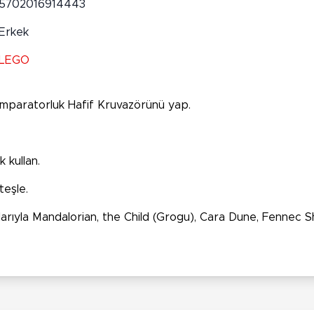
5702016914443
Erkek
LEGO
İmparatorluk Hafif Kruvazörünü yap.
 kullan.
teşle.
lahlarıyla Mandalorian, the Child (Grogu), Cara Dune, Fenne