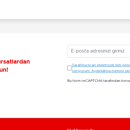
E-posta Adresiniz
ırsatlardan
Tarafıma ticari elektronik ileti 
un!
veriyorum. Aydınlatma metnini o
Bu form reCAPTCHA tarafından koru