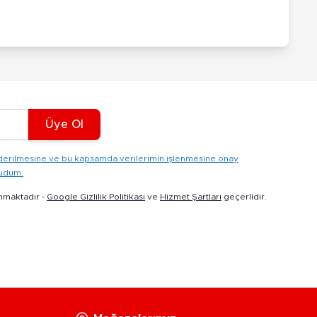
Üye Ol
gönderilmesine ve bu kapsamda verilerimin işlenmesine onay
kudum.
nmaktadır -
Google Gizlilik Politikası
ve
Hizmet Şartları
geçerlidir.