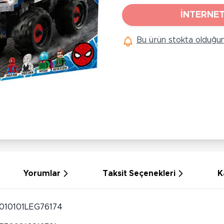
Ü
Hobi Oyuncakları
İNTERNET
Anne Bebek Oyuncakları
Ak
Maketler
Bu ürün stokta olduğun
K
Aktivite Masaları
Sihirbazlık Setleri
Bi
Oyun Halısı
Puzzlelar
K
Dönence ve Projektörler
Çeşitli Eğlence Oyuncakları
De
Dişlik ve Çıngıraklar
El İşi Setleri
B
Beslenme Gereçleri
Slime
Sp
Yürüme Arkadaşı
Pe
Bebek Oyuncakları
Bi
Bebek Araç Gereçleri
S
Banyo Oyuncakları
S
Yorumlar
Taksit Seçenekleri
K
010101LEG76174