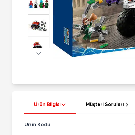
Nerf
Hayvan Figürler
Silahlar
Çeşitli Figürler
Silah Setleri
Koleksiyon Figürler
Kılıç Setleri
Elektronik Ürünler
Ok Setleri
Çeşitli Elektronik Ürünler
Ürün Bilgisi
Müşteri Soruları
Ürün Kodu