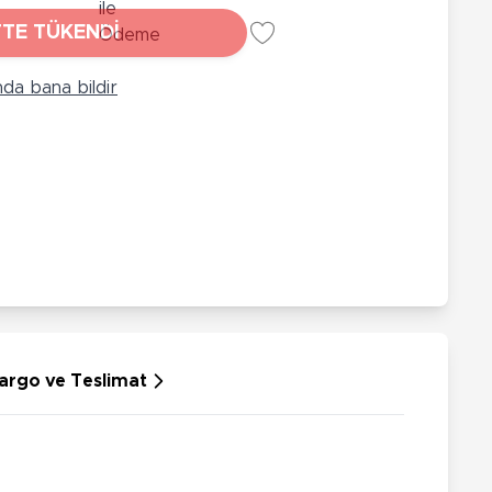
rünleri
Çeşitli Peluşlar
TE TÜKENDİ
ülü Araçlar
da bana bildir
aykay - Paten - Scooter
sikletler
oruyucu Ekipmanlar
niz - Havuz Ürünleri
ahçe Oyuncakları
or Ürünleri
dallı Araçlar
n Git Araçlar
allanan Oyuncaklar
u Tabancaları
argo ve Teslimat