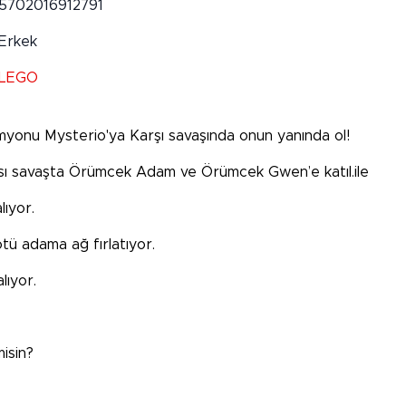
5702016912791
Erkek
LEGO
onu Mysterio'ya Karşı savaşında onun yanında ol!
sı savaşta Örümcek Adam ve Örümcek Gwen’e katıl.ile
lıyor.
ü adama ağ fırlatıyor.
ıyor.
isin?